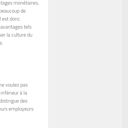
antages monétaires,
t beaucoup de
l est donc
s avantages tels
er la culture du
s.
 ne voulez pas
nférieur à la
distingue des
sieurs employeurs