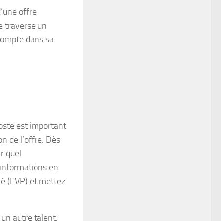
d’une offre
e traverse un
 compte dans sa
poste est important
n de l’offre. Dès
r quel
 informations en
yé (EVP) et mettez
un autre talent.