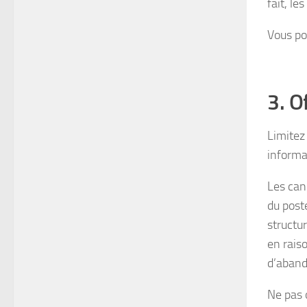
fait, le
Vous p
3. O
Limitez
informa
Les cand
du poste
structu
en raiso
d’aband
Ne pas 