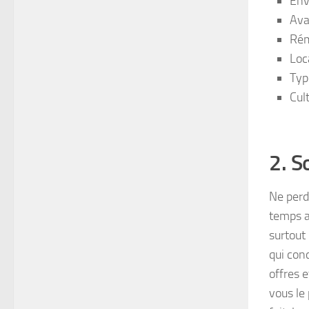
Env
Ava
Rém
Loc
Typ
Cult
2. S
Ne perde
temps a
surtout 
qui con
offres 
vous le