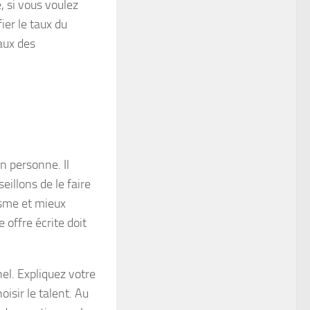
, si vous voulez
er le taux du
taux des
n personne. Il
illons de le faire
asme et mieux
 offre écrite doit
el. Expliquez votre
oisir le talent. Au