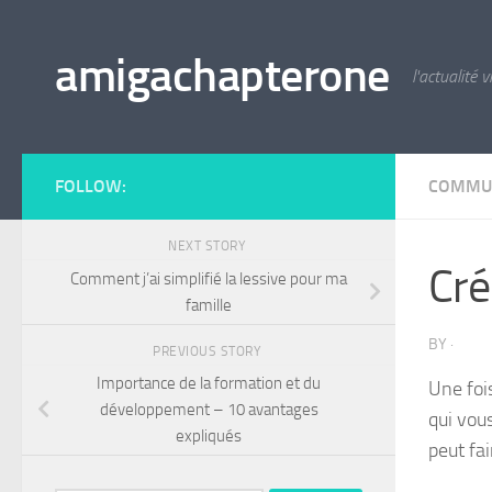
Skip to content
amigachapterone
l'actualité v
FOLLOW:
COMMU
NEXT STORY
Cré
Comment j’ai simplifié la lessive pour ma
famille
BY
·
PREVIOUS STORY
Importance de la formation et du
Une foi
développement – 10 avantages
qui vou
expliqués
peut fai