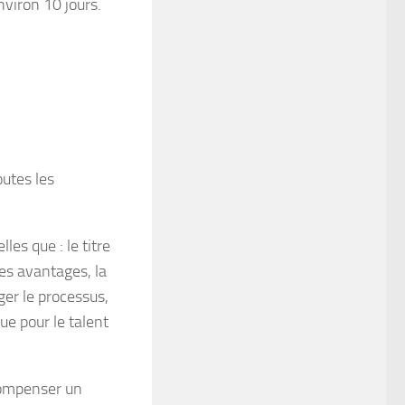
nviron 10 jours.
outes les
les que : le titre
les avantages, la
ger le processus,
rue pour le talent
compenser un