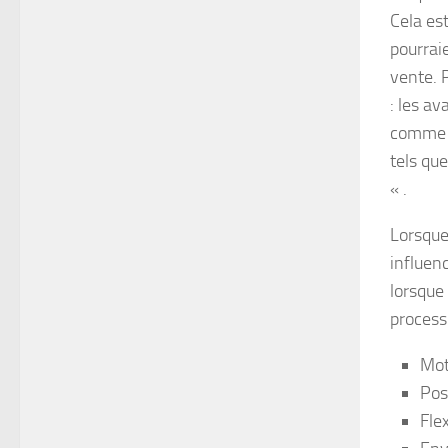
Cela est
pourraie
vente. 
: les av
comme » 
tels qu
« .
Lorsque
influen
lorsque
process
Mot
Pos
Fle