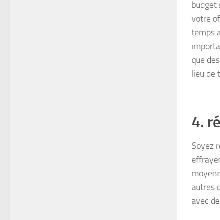
budget s
votre o
temps a
importan
que des
lieu de 
4. r
Soyez r
effraye
moyenne
autres o
avec des