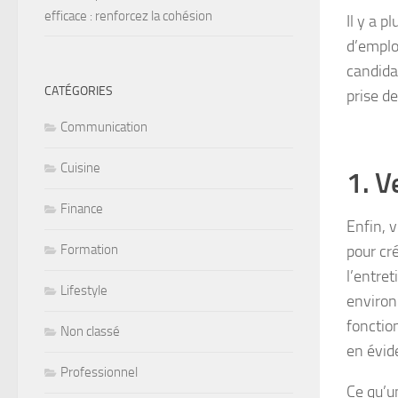
efficace : renforcez la cohésion
Il y a p
d’emplo
candida
CATÉGORIES
prise de
Communication
Cuisine
1. V
Finance
Enfin, 
pour cr
Formation
l’entre
Lifestyle
environ
fonctio
Non classé
en évid
Professionnel
Ce qu’u