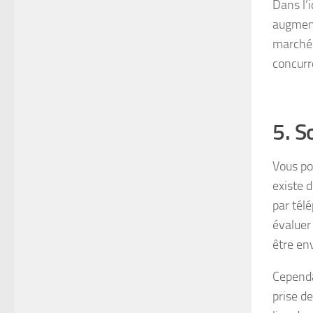
Dans l’
augment
marché e
concurre
5. S
Vous po
existe 
par tél
évaluer 
être en
Cependa
prise de