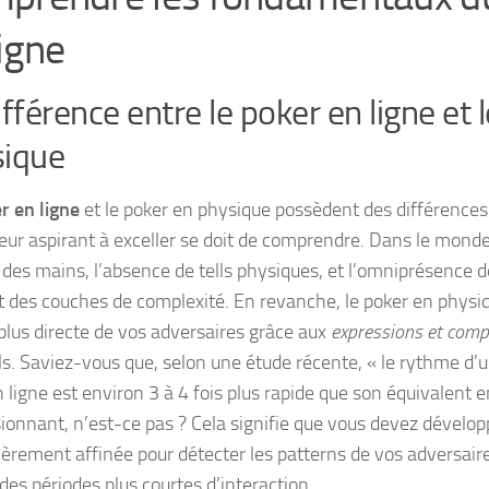
ligne
ifférence entre le poker en ligne et 
sique
r en ligne
et le poker en physique possèdent des différences 
ueur aspirant à exceller se doit de comprendre. Dans le monde 
 des mains, l’absence de tells physiques, et l’omniprésence de
t des couches de complexité. En revanche, le poker en phys
 plus directe de vos adversaires grâce aux
expressions et com
ls. Saviez-vous que, selon une étude récente, « le rythme d’
 ligne est environ 3 à 4 fois plus rapide que son équivalent en
ionnant, n’est-ce pas ? Cela signifie que vous devez dévelop
lièrement affinée pour détecter les patterns de vos adversair
des périodes plus courtes d’interaction.