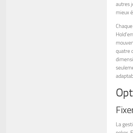
autres 
mieux év
Chaque 
Hold’em
mouveme
quatre 
dimensi
seuleme
adaptabi
Opt
Fixe
La gest
poker. 