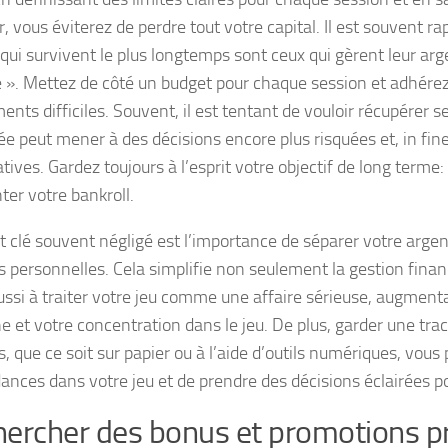
r, vous éviterez de perdre tout votre capital. Il est souvent ra
 qui survivent le plus longtemps sont ceux qui gèrent leur ar
 ». Mettez de côté un budget pour chaque session et adhér
nts difficiles. Souvent, il est tentant de vouloir récupérer s
ée peut mener à des décisions encore plus risquées et, in fine
atives. Gardez toujours à l’esprit votre objectif de long terme:
er votre bankroll.
t clé souvent négligé est l’importance de séparer votre argen
s personnelles. Cela simplifie non seulement la gestion finan
aussi à traiter votre jeu comme une affaire sérieuse, augmenta
ne et votre concentration dans le jeu. De plus, garder une trac
, que ce soit sur papier ou à l’aide d’outils numériques, vous
dances dans votre jeu et de prendre des décisions éclairées po
ercher des bonus et promotions pr