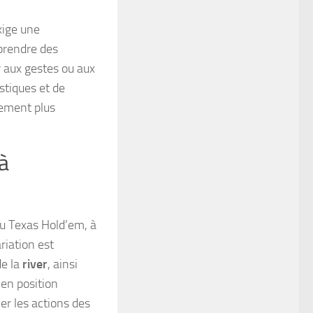
exige une
prendre des
r aux gestes ou aux
istiques et de
nement plus
à
au Texas Hold’em, à
riation est
de la
river
, ainsi
 en position
er les actions des