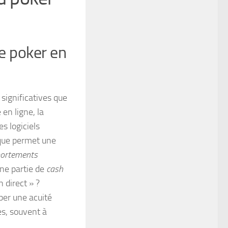
le poker en
significatives que
en ligne, la
s logiciels
ique permet une
portements
une partie de
cash
 direct » ?
per une acuité
es, souvent à