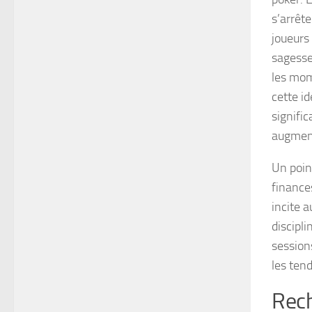
s’arrête
joueurs
sagesse
les mome
cette id
signific
augment
Un poin
finance
incite 
discipli
sessions
les ten
Rech