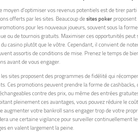
e moyen d’optimiser vos revenus potentiels est de tirer part
ons offerts par les sites. Beaucoup de
sites poker
proposent
promotions pour les nouveaux joueurs, souvent sous la forme
ue ou de tournois gratuits. Maximiser ces opportunités peut s
 du casino plutôt que le vôtre. Cependant, il convient de note
uvent assortis de conditions de mise. Prenez le temps de bi
ons avant de vous engager.
, les sites proposent des programmes de fidélité qui récompe
ts. Ces promotions peuvent prendre la forme de cashbacks, 
é échangeables contre des prix, ou même des entrées gratuites
oitant pleinement ces avantages, vous pouvez réduire le coû
 augmenter votre bankroll sans engager trop de votre propre
ra une certaine vigilance pour surveiller continuellement les
es en valent largement la peine.