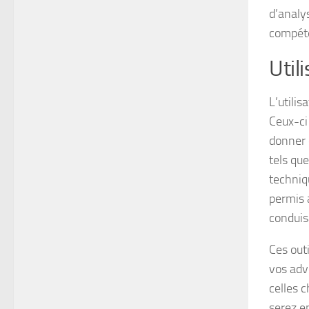
d’analy
compéte
Util
L’utilis
Ceux-ci
donner 
tels que
techniq
permis 
conduis
Ces outi
vos adv
celles 
serez e