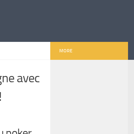
MORE
gne avec
!
u poker