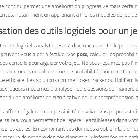
se continu permet une amélioration progressive mais certain
nces, notamment en apprenant à lire les modèles de jeu de 
isation des outils logiciels pour un j
ation de logiciels analytiques est devenue essentielle pour les
 peuvent vous aider à évaluer vos
pots
, calculer les probabil
des conseils pour aiguiser votre jeu. Ne sous-estimez pas l’i
 les traqueurs ou calculateurs de probabilité pour maintenir 
ue efficace. Les solutions comme PokerTracker ou Hold’em 
aux joueurs modernes d’analyser leurs sessions de manière 
ant à une amélioration significative de leur compréhension gl
ls offrent également la possibilité de suivre vos propres stati
ersaires, vous permettant de repérer les faiblesses dans votre
chez les autres. En combinant ces données à votre intuition d
n mesure de prendre des décisions mieux informées et d’opti