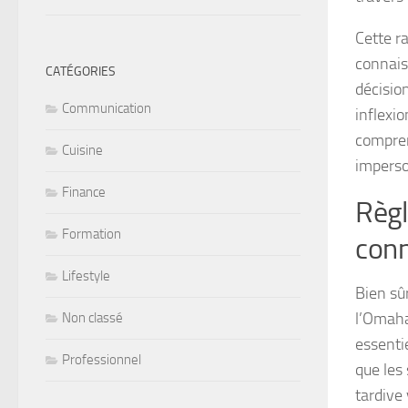
Cette ra
connais
CATÉGORIES
décisio
Communication
inflexio
compren
Cuisine
imperso
Finance
Règl
Formation
conn
Lifestyle
Bien sû
l’Omaha
Non classé
essentie
Professionnel
que les 
tardive