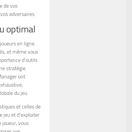
e de vos
vos adversaires.
eu optimal
 joueurs en ligne.
ités, et même vous
mportance d’outils
une stratégie
Manager ont
exhaustive,
obale du jeu.
stiques et celles de
 jeu et d’exploiter
e joueur, vous
miser vos