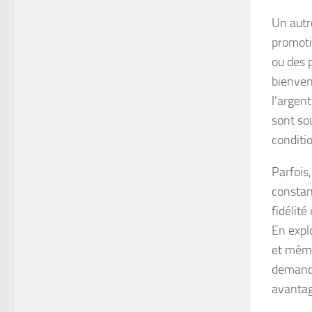
Un autr
promoti
ou des 
bienven
l’argent
sont so
conditi
Parfois
constan
fidélit
En expl
et même
demande
avantag