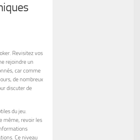
niques
oker. Revisitez vos
e rejoindre un
ionnés, car comme
 jours, de nombreux
ur discuter de
iles du jeu.
De même, revoir les
informations
ations. Ce niveau