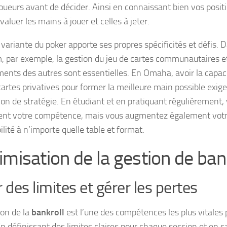
joueurs avant de décider. Ainsi en connaissant bien vos posit
aluer les mains à jouer et celles à jeter.
variante du poker apporte ses propres spécificités et défis. 
, par exemple, la gestion du jeu de cartes communautaires et
nts des autres sont essentielles. En Omaha, avoir la capaci
cartes privatives pour former la meilleure main possible exig
on de stratégie. En étudiant et en pratiquant régulièrement,
nt votre compétence, mais vous augmentez également votre
lité à n’importe quelle table et format.
imisation de la gestion de ban
r des limites et gérer les pertes
ion de la
bankroll
est l’une des compétences les plus vitales 
En définissant des limites claires pour chaque session et en