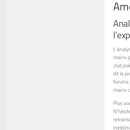
Amé
Anal
l’ex
L’analy
mains p
club po
dit le 
forums 
mains c
Plus vo
N’hésit
retrans
inestim