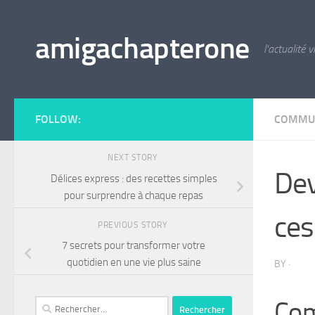
Skip to content
amigachapterone
l'actualité v
FOLLOW:
COMMU
NEXT STORY
Dev
Délices express : des recettes simples
pour surprendre à chaque repas
ces
PREVIOUS STORY
7 secrets pour transformer votre
quotidien en une vie plus saine
BY
·
Com