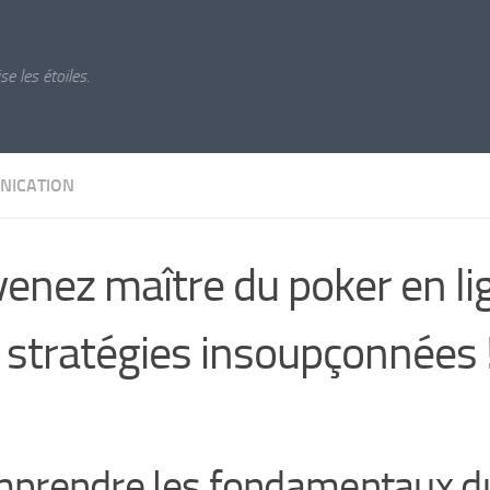
ise les étoiles.
NICATION
enez maître du poker en li
 stratégies insoupçonnées 
prendre les fondamentaux d