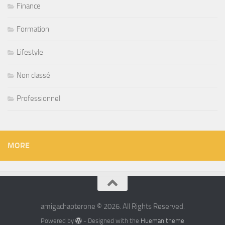
Finance
Formation
Lifestyle
Non classé
Professionnel
MORE
amigachapterone © 2026. All Rights Reserved.
Powered by
- Designed with the
Hueman theme